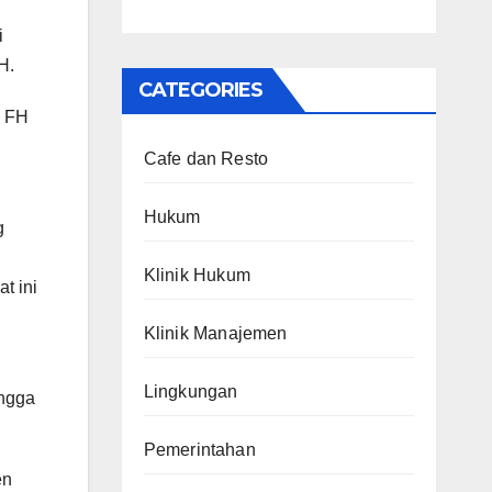
i
H.
CATEGORIES
i FH
Cafe dan Resto
Hukum
g
Klinik Hukum
t ini
Klinik Manajemen
Lingkungan
ingga
Pemerintahan
en