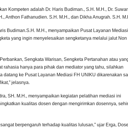
an Kompeten adalah Dr. Haris Budiman., S.H. M.H., Dr. Suwar
., Anthon Fathanudien. S.H. M.H., dan Dikha Anugrah. S.H. M.
aris Budiman.S.H. M.H., menyampaikan Pusat Layanan Medias
eta yang ingin menyelesaikan sengketanya melalui jalut Non
di Perbankan, Sengkata Warisan, Sengketa Pertanahan atau yan
fat rahasia hanya para pihak dan mediator yang tahu, silahkan
a datang ke Pusat Layanan Mediasi FH UNIKU dikarenakan saa
kat,” jelasnya.
ra, SH. M.H., menyampaikan kegiatan pelatihan mediasi ini
ingkatkan kualitas dosen dengan mengirimkan dosennya, seh
angat berpengaruh terhadap kualitas lulusan,” ujar Erga, Dos