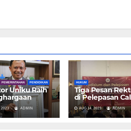
PEMERINTAHAN
PENDIDIKAN
HUKUM
or Uniku Raih
Tiga Pesan Rekt
ghargaan
di Pelepasan Ca
oh Penggerak
Wisudawan FH
 2023
ADMIN
AUG 14, 2023
ADMIN
idikan di
Uniku
ingan